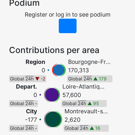
Podium
Register or log in to see podium
Contributions per area
Region
Bourgogne-Franche-Comté
0
170,313
Global
24h
▼ -2
Global
24h
▲ 179
Depart.
Loire-Atlantique
0
57,600
Global
24h
-
Global
24h
▲ 95
City
Montrevault-sur-Èvre
-177
2,620
Global
24h
-
Global
24h
▲ 16