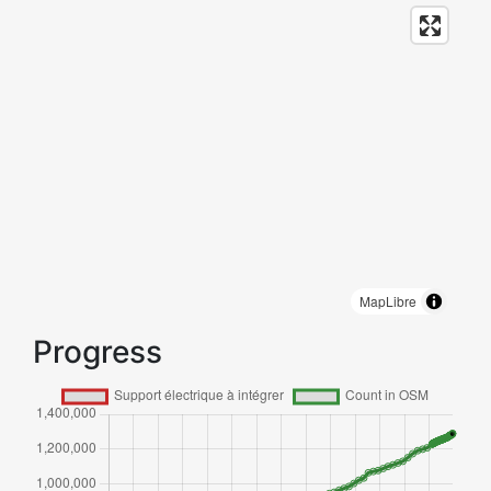
MapLibre
Progress